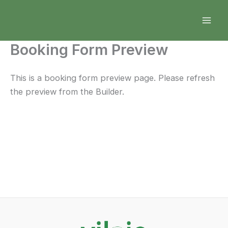
Aller
Mai
au
Men
contenu
Booking Form Preview
This is a booking form preview page. Please refresh
the preview from the Builder.